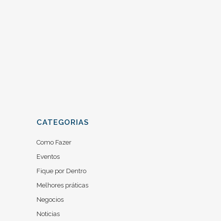
seu planejamento de custos com
Tecnologia da Informação para este ano
desafiador. A Ímpeto está no...
14 setembro, 2016
/
0 Comments
CATEGORIAS
Como Fazer
Eventos
Fique por Dentro
Melhores práticas
Negocios
Noticias