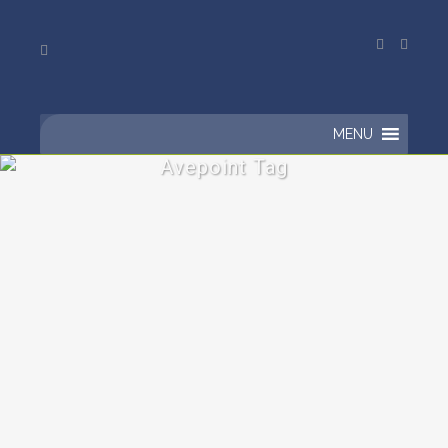
MENU
Avepoint Tag
Como gerir sua conta Office
365 com um software de
governança e compliance?
Sua conta Office 365 possui uma
funcionalidade de extrema importância
para sua empresa: os grupos.
Atualmente, criá-los possibilita também
a...