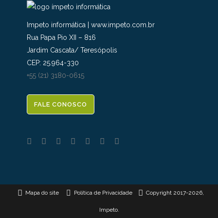
Impeto informática
|
www.impeto.com.br
Rua Papa Pio XII – 816
Jardim Cascata
/
Teresópolis
CEP:
25.964-330
+55 (21) 3180-0615
FALE CONOSCO
Mapa do site
Política de Privacidade
Copyright 2017
-2026,
Impeto.