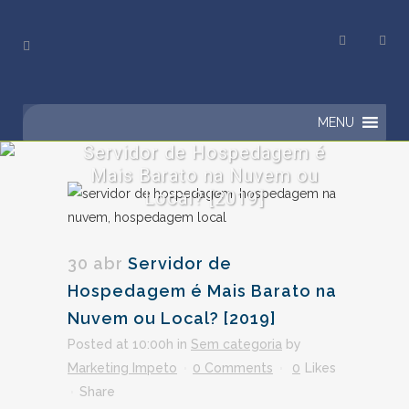
MENU
Servidor de Hospedagem é
Mais Barato na Nuvem ou
Local? [2019]
30 abr
Servidor de
Hospedagem é Mais Barato na
Nuvem ou Local? [2019]
Posted at 10:00h
in
Sem categoria
by
Marketing Impeto
0 Comments
0
Likes
Share