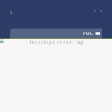
MENU
tecnologia nuvem Tag
Como Funciona Servidor na
Nuvem: Escalabilidade e
Elasticidade
Como funciona o servidor na nuvem? A
possibilidade de escalabilidade na
nuvem é uma das características mais
marcantes dessa nova...