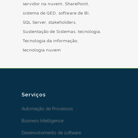
servidor na nuvem
SharePoint
sistema de GED
software de BI
SQL Server
stakeholders
Sustentação de Sistemas
tecnologia
Tecnologia da informação
tecnologia nuvem
Serviços
Automação de Processos
Business Intelligence
Desenvolvimento de software