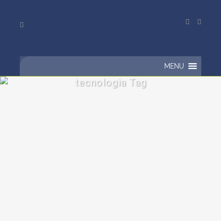
MENU
tecnologia Tag
Entenda Como Melhorar a
Gestão da sua Empresa com
a Tecnologia
Gerenciar uma empresa significa tomar
uma série de ações estratégicas para
que o negócio seja conduzido a
melhores resultados, evitando...