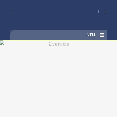
MENU
Eventos
Ímpeto Informática apoia o
Hacktudo 2018
Somos sempre desafiados a utilizarmos
a criatividade para criar softwares que
atendem às necessidades específicas de
cada cliente. Por isso,...