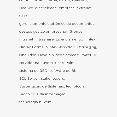
comunicação interna
dados
Datazen
DocAve
elasticidade
empresa
extranet
GED
gerenciamento eletrônico de documentos
gestão
gestão empresarial
Groups
Intranet
Intrashare
Licenciamento
nintex
Nintex Forms
Nintex Workflow
Office 365
OneDrive
Ooyala Video Services
Power BI
servidor na nuvem
SharePoint
sistema de GED
software de BI
SQL Server
stakeholders
Sustentação de Sistemas
tecnologia
Tecnologia da informação
tecnologia nuvem