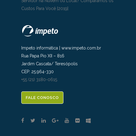
Servidor na Nuvem ou Local? Comparamos os
Custos Para Você [2019]
Impeto informática
|
www.impeto.com.br
Rua Papa Pio XII – 816
Jardim Cascata
/
Teresópolis
CEP:
25.964-330
+55 (21) 3180-0615
FALE CONOSCO