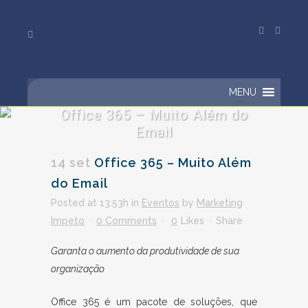
MENU
Office 365 – Muito Além do
Email
14 set
Office 365 – Muito Além
do Email
Posted at 13:53h
in
Eventos
by
Marketing
Impeto
0 Comments
0
Likes
Share
Garanta o aumento da produtividade de sua
organização
Office 365 é um pacote de soluções, que