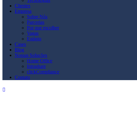
Tecnologias
Clientes
Empresa
Sobre Nós
Parcerias
Por que escolher
Vagas
Estágio
Cases
Blog
Nossas Soluções
Home Office
Intrashare
clickCompliance
Contato