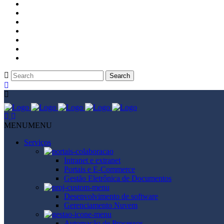
Portal Certifique Online​​​​​
Portal Laeser
Sistema Cartola
​Sistema de Administração de Retaguarda
Sistema de Gestão Acadêmica
Sistema de Orçamentos
Sistema Mata Burr​o​​​
MENU
MENU
Serviços
Intranet e extranet
Portais e E-Commerce
Gestão Eletrônica de Documentos
Desenvolvimento de software
Gerenciamento Nuvem
Automação de Processos