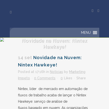
MENU
Novidade na Nuvem: Nintex
Hawkeye!
14 set
Novidade na Nuvem:
Nintex Hawkeye!
Posted at 17:16h
in
Noticias
by
Marketing
Impeto
0 Comments
0
Likes
Share
Nintex, líder de mercado em automação de
fluxos de trabalho acaba de lançar o Nintex
Hawkeye: serviço de análise de
fluxos baseado em nuvem. As organizações