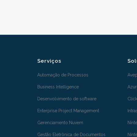
Serviços
So
Automação de Processos
Avep
Business Intelligence
Azur
Desenvolvimento de software
Clic
Enterprise Project Management
Intra
Gerenciamento Nuvem
Nint
Gestão Eletrônica de Documentos
Nint