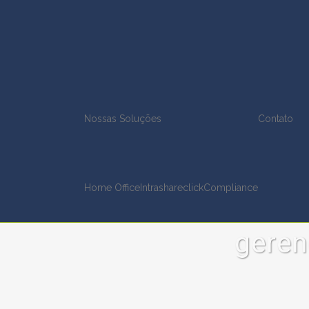
Nossas Soluções
Contato
Home Office
Intrashare
clickCompliance
geren
O impacto do GED na produtivid
da sua empresa
Importância do GED Um documento pessoal,
profissional ou acadêmico sempre tem sua par