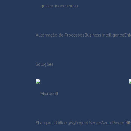
Automação de Processos
Business Intelligence
Ent
Soluções
Sharepoint
Office 365
Project Server
Azure
Power BI