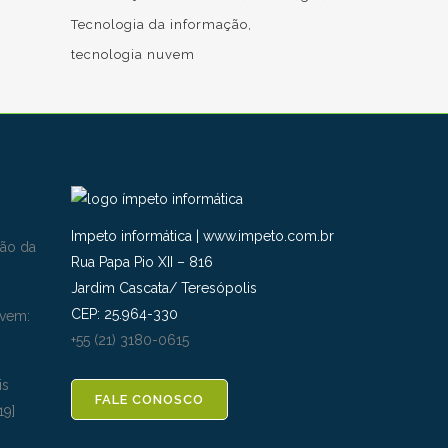
Tecnologia da informação
tecnologia nuvem
Impeto informática
|
www.impeto.com.br
ão da
Rua Papa Pio XII – 816
Jardim Cascata
/
Teresópolis
CEP:
25.964-330
uvem:
+55 (21) 3180-0615
is
FALE CONOSCO
19]