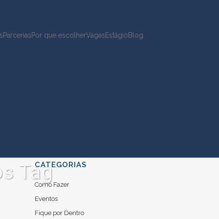
s
Parcerias
Por que escolher
Vagas
Estágio
Blog
CATEGORIAS
os Tag
Como Fazer
Eventos
Fique por Dentro