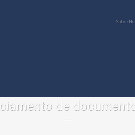
Sobre Nó
ciamento de document
ade
cela de