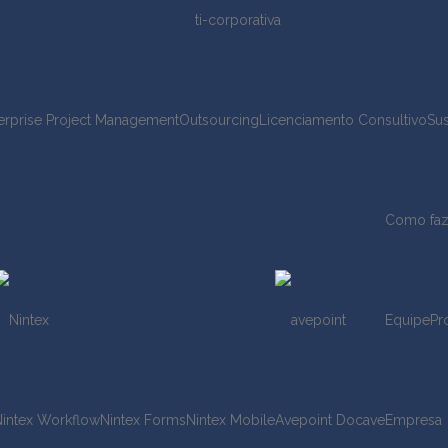
erprise Project Management
Outsourcing
Licenciamento Consultivo
Sus
Como fa
Equipe
Pr
Nintex Workflow
Nintex Forms
Nintex Mobile
Avepoint Docave
Empresa