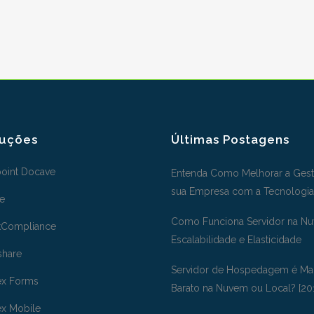
luções
Últimas Postagens
oint Docave
Entenda Como Melhorar a Gest
sua Empresa com a Tecnologia
e
Como Funciona Servidor na N
kCompliance
Escalabilidade e Elasticidade
share
Servidor de Hospedagem é Ma
ex Forms
Barato na Nuvem ou Local? [20
ex Mobile